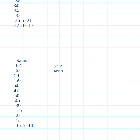
36
34
34
32
26-5=21
27-10=17
Баллы
62
зачет
62
зачет
59
59
54
47
45
45
39
25
22
15
15-5=10