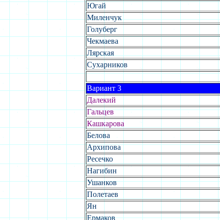
Югай
Миленчук
Голуберг
Чекмаева
Лярская
Сухарников
Вариант 3
Далекий
Гальцев
Кашкарова
Белова
Архипова
Ресечко
Нагибин
Ушанков
Полетаев
Ян
Ермаков