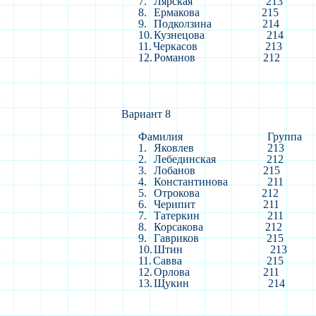
7.
Лярская
213
8.
Ермакова
215
9.
Подколзина
214
10.
Кузнецова
214
11.
Черкасов
213
12.
Романов
212
Вариант 8
Фамилия
Группа
1.
Яковлев
213
2.
Лебединская
212
3.
Лобанов
215
4.
Константинова
211
5.
Отрокова
212
6.
Черипит
211
7.
Татеркин
211
8.
Корсакова
212
9.
Гавриков
215
10.
Штин
213
11.
Савва
215
12.
Орлова
211
13.
Щукин
214