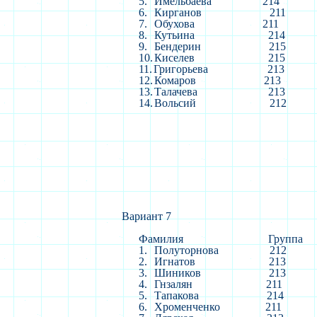
5.
Имельбаева
214
6.
Кирганов
211
7.
Обухова
211
8.
Кутьина
214
9.
Бендерин
215
10.
Киселев
215
11.
Григорьева
213
12.
Комаров
213
13.
Талачева
213
14.
Вольсий
212
Вариант 7
Фамилия
Группа
1.
Полуторнова
212
2.
Игнатов
213
3.
Шиников
213
4.
Гнзалян
211
5.
Тапакова
214
6.
Хроменченко
211