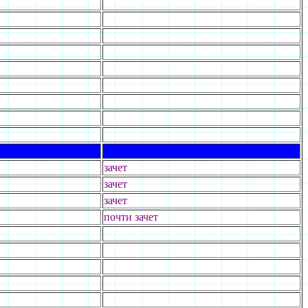
зачет
зачет
зачет
почти зачет