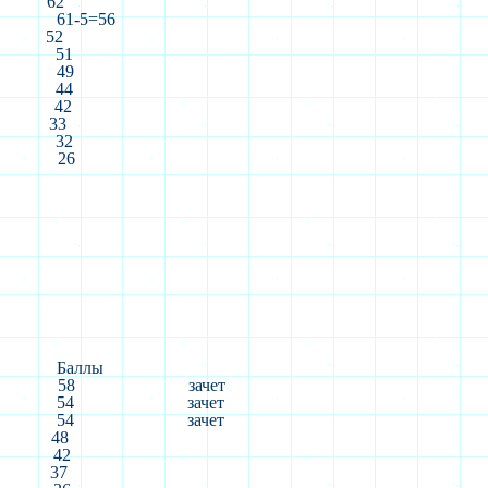
62
61-5=56
52
51
49
44
42
33
32
26
Баллы
58
зачет
54
зачет
54
зачет
48
42
37