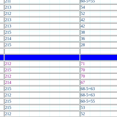
211
60-5=55
213
54
212
52
213
42
213
42
215
38
214
36
215
28
212
71
215
70
212
70
214
67
215
68-5=63
212
68-5=63
215
60-5=55
215
53
212
52