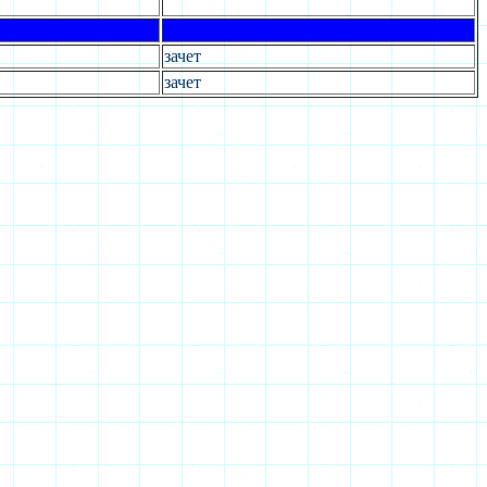
зачет
зачет