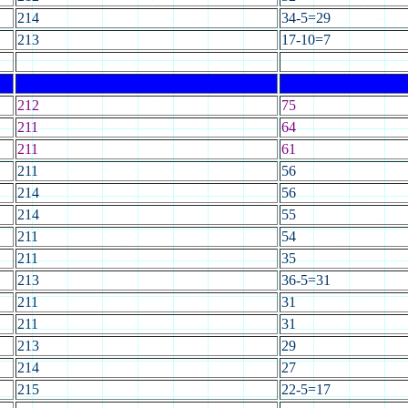
214
34-5=29
213
17-10=7
212
75
211
64
211
61
211
56
214
56
214
55
211
54
211
35
213
36-5=31
211
31
211
31
213
29
214
27
215
22-5=17