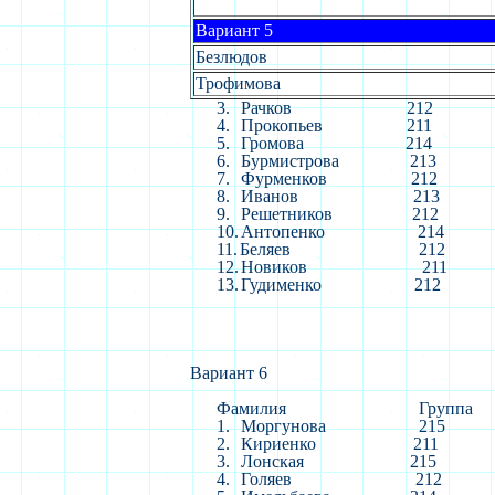
Вариант 5
Безлюдов
Трофимова
3.
Рачков
212
4.
Прокопьев
211
5.
Громова
214
6.
Бурмистрова
213
7.
Фурменков
212
8.
Иванов
213
9.
Решетников
212
10.
Антопенко
214
11.
Беляев
212
12.
Новиков
211
13.
Гудименко
212
Вариант 6
Фамилия
Группа
1.
Моргунова
215
2.
Кириенко
211
3.
Лонская
215
4.
Голяев
212