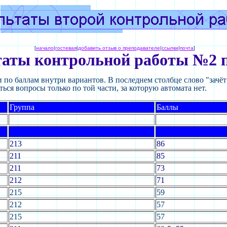
[
начало
|
гостевая
|
добавить отзыв о преподавателе
|
ссылки
|
почта
]
таты контрольной работы №2 
 по баллам внутри вариантов. В последнем столбце слово "зачёт
аться вопросы только по той части, за которую автомата нет.
Группа
Баллы
213
86
211
85
211
73
212
71
215
59
212
57
215
57