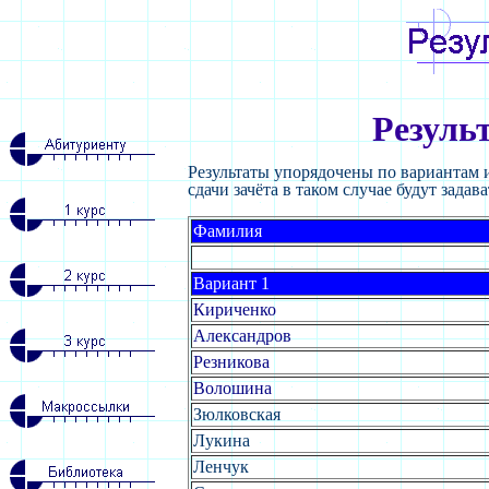
Резуль
Результаты упорядочены по вариантам и
сдачи зачёта в таком случае будут задав
Фамилия
Вариант 1
Кириченко
Александров
Резникова
Волошина
Зюлковская
Лукина
Ленчук