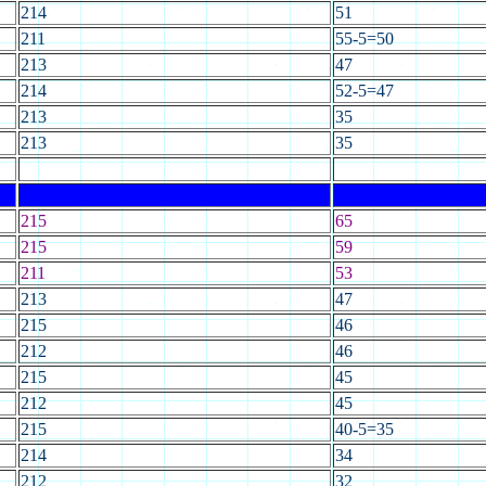
214
51
211
55-5=50
213
47
214
52-5=47
213
35
213
35
215
65
215
59
211
53
213
47
215
46
212
46
215
45
212
45
215
40-5=35
214
34
212
32