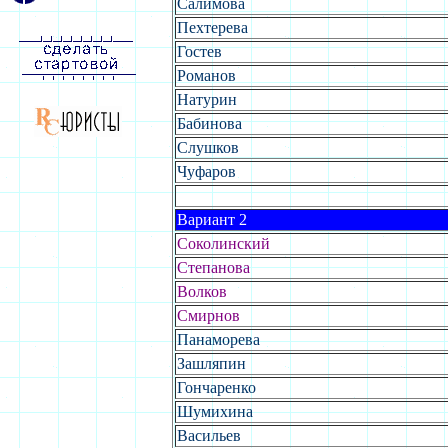
Салимова
Пехтерева
Гостев
Романов
Натурин
Бабинова
Слушков
Чуфаров
Вариант 2
Соколинский
Степанова
Волков
Смирнов
Панаморева
Зашляпин
Гончаренко
Шумихина
Васильев