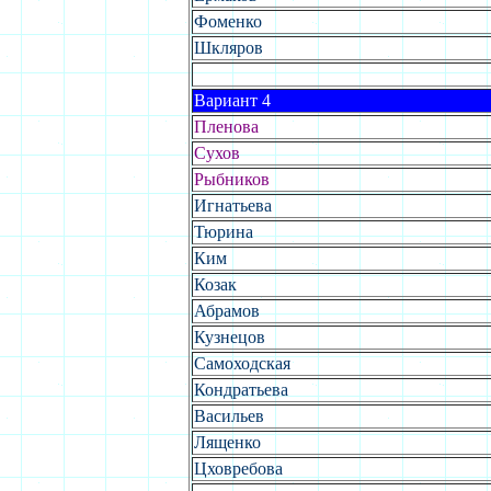
Фоменко
Шкляров
Вариант 4
Пленова
Сухов
Рыбников
Игнатьева
Тюрина
Ким
Козак
Абрамов
Кузнецов
Самоходская
Кондратьева
Васильев
Лященко
Цховребова