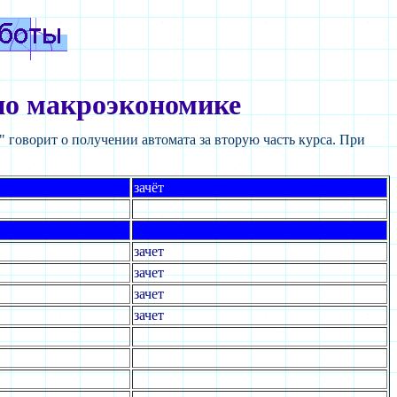
по макроэкономике
" говорит о получении автомата за вторую часть курса. При
зачёт
зачет
зачет
зачет
зачет