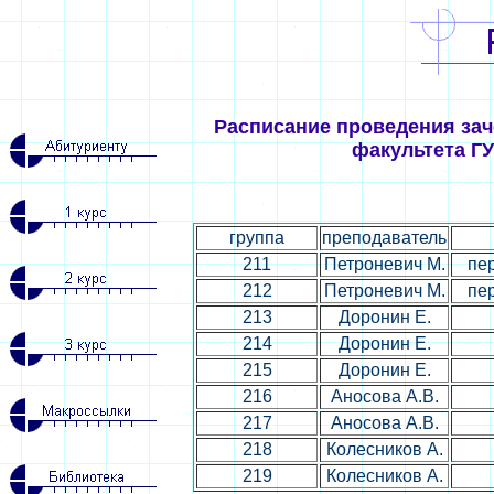
Расписание проведения зачё
факультета ГУ
группа
преподаватель
211
Петроневич М.
пе
212
Петроневич М.
пе
213
Доронин Е.
214
Доронин Е.
215
Доронин Е.
216
Аносова А.В.
217
Аносова А.В.
218
Колесников А.
219
Колесников А.