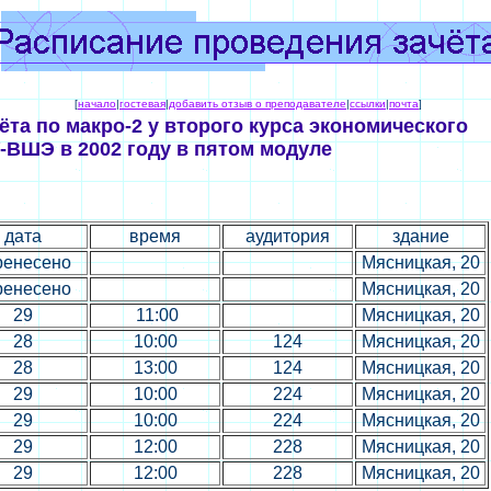
[
начало
|
гостевая
|
добавить отзыв о преподавателе
|
ссылки
|
почта
]
та по макро-2 у второго курса экономического
-ВШЭ в 2002 году в пятом модуле
дата
время
аудитория
здание
ренесено
Мясницкая, 20
ренесено
Мясницкая, 20
29
11:00
Мясницкая, 20
28
10:00
124
Мясницкая, 20
28
13:00
124
Мясницкая, 20
29
10:00
224
Мясницкая, 20
29
10:00
224
Мясницкая, 20
29
12:00
228
Мясницкая, 20
29
12:00
228
Мясницкая, 20