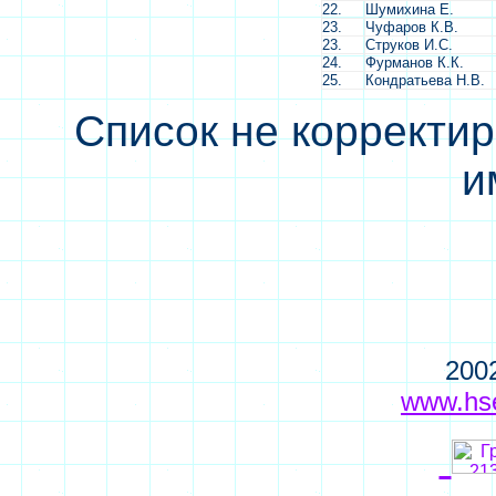
22.
Шумихина Е.
23.
Чуфаров К.В.
23.
Струков И.С.
24.
Фурманов К.К.
25.
Кондратьева Н.В.
Список не корректи
и
200
www.hse