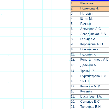
1.
Шипилов
2.
Поленова И.
3.
Натурин
4.
Штин М.
5.
Рачнов
6.
Архипова А.С.
7.
Лебединская Е.В.
8.
Гальцев А.
9.
Корсакова А.Ю.
10.
Пономарева
11.
Гидолян Р.
12.
Константинова А.В
13.
Далёкий А.
14.
Трошин ?
15.
Бурмистрова Е.И.
16.
Ян Е.В.
17.
Комаров М.М.
18
Кутьина
19.
Васильев П.А.
20.
Смирнов Е.С.
21.
Талачева Е.Н.