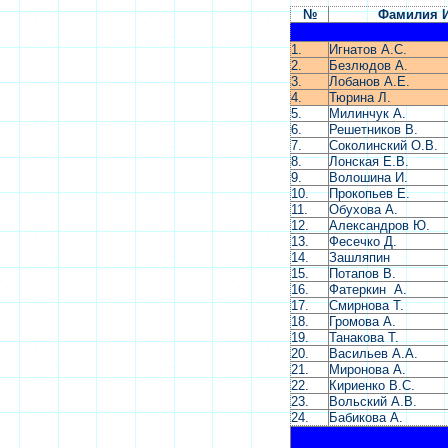
№
Фамилия И
1.
Игнатов А.С.
2.
Безлюдов А.
3.
Лобанов А.Е.
4.
Тюрина Л.
5.
Милинчук А.
6.
Решетников В.
7.
Соколинский О.В.
8.
Лонская Е.В.
9.
Волошина И.
10.
Прокопьев Е.
11.
Обухова А.
12.
Александров Ю.
13.
Фесечко Д.
14.
Зашляпин
15.
Потапов В.
16.
Фатеркин
А.
17.
Смирнова Т.
18.
Громова А.
19.
Танакова Т.
20.
Васильев А.А.
21.
Миронова А.
22.
Кириенко В.С.
23.
Вольский А.В.
24.
Бабикова А.