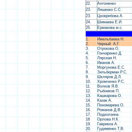
22.
Антоненко
23.
Ляшенко С.С.
23.
Цковребова А.
24.
Шимаева Е.И.
25.
Ермакова м.с.
1.
Имельбаева Н.
2.
Черный
А.Г.
3.
Отрокова О.
4.
Гончаренко Д.
5.
Лярская Н.
6.
Иванов А.
7.
Моргунова Е.С.
8.
Зильберман Р.С.
9.
Шкляров Д.Л.
10.
Хромченко Р.С.
11.
Волков Я.В.
12.
Рыбников П.
13.
Кашкарова О.
14.
Казак А.
15.
Пономарева О.
16.
Романов Д.В.
17.
Подколзина
18
Орлова Н.К.
19.
Гаврикоа А.
20.
Гудименко Т.В.