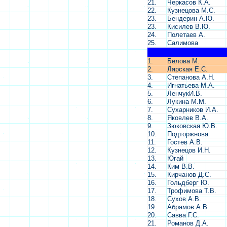
21.
Черкасов К.А.
22.
Кузнецова М.С.
23.
Бендерин А.Ю.
23.
Кисилев В.Ю.
24.
Полетаев А.
25.
Салимова
1.
Белова М.
2.
Лярская Е.С.
3.
Степанова А.Н.
4.
Игнатьева М.А.
5.
ЛенчукИ.В.
6.
Лукина М.М.
7.
Сухарников И.А.
8.
Яковлев В.А.
9.
Зюковская Ю.В.
10.
Подторжнова
11.
Гостев А.В.
12.
Кузнецов И.Н.
13.
Югай
14.
Ким В.В.
15.
Кирчанов Д.С.
16.
Гольдберг Ю.
17.
Трофимова Т.В.
18.
Сухов А.В.
19.
Абрамов А.В.
20.
Савва Г.С.
21.
Романов Д.А.